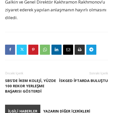
Galkin ve Genel Direktör Kakhramon Rakhmonov’u
ziyaret ederek yapılan anlaşmanın hayırlı olmasını
diledi.
Önceki İçerik
Sonraki İçerik
SBS’DE İKEM KOLEJI, YÜZDE
İSKGED İFTARDA BULUŞTU
100 REKOR YERLEŞME
BAŞARISI GÖSTERDI
İLGILI HABERLER
YAZARIN DIĞER İÇERIKLERI