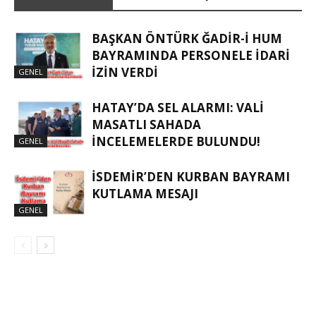
BAŞKAN ÖNTÜRK ĞADIR-İ HUM
BAYRAMINDA PERSONELE İDARI
İZIN VERDI
GENEL
HATAY’DA SEL ALARMI: VALI
MASATLI SAHADA
İNCELEMELERDE BULUNDU!
GENEL
İSDEMIR’DEN KURBAN BAYRAMI
KUTLAMA MESAJI
GENEL