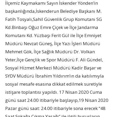
İlçemiz Kaymakamı Sayın İskender Yönden’in
başkanlığında,İskenderun Belediye Başkanı M.
Fatih Tosyalı,Sahil Güvenlik Grup Komutanı SG
Kd.Binbaşı Oğuz Emre Çiçek ve İlçe Jandarma
Komutanı Kd. Yüzbaşı Ferit Gül ile İlçe Emniyet
Müdürü Nevzat Güneş, İlçe Yazı İşleri Müdürü
Mehmet Gök, İlçe Sağlık Müdürü Dr. Volkan
Yeter,İlçe Gençlik ve Spor Müdürü F. Ali Gündel,
Sosyal Hizmet Merkezi Müdürü Kadir Başar ve
SYDV Müdürü İb
rahim Yıldırım’ın da katılımıyla
sosyal mesafe esasına dikkat edilmek suretiyle
istişare toplantısı yapıldı.
17 Nisan 2020 Cuma
günü saat 24.00 itibariyle başlayıp,19 Nisan 2020
Pazar günü saat: 24.00 itibariyle sona erecek “48
Saat Sokağa Çıkma Yasağı” ile ilgili hususların