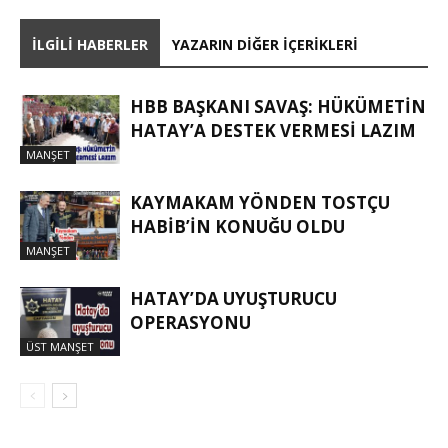
İLGILI HABERLER
YAZARIN DIĞER İÇERIKLERI
HBB BAŞKANI SAVAŞ: HÜKÜMETİN
HATAY’A DESTEK VERMESİ LAZIM
MANŞET
KAYMAKAM YÖNDEN TOSTÇU
HABIB’IN KONUĞU OLDU
MANŞET
HATAY’DA UYUŞTURUCU
OPERASYONU
ÜST MANŞET