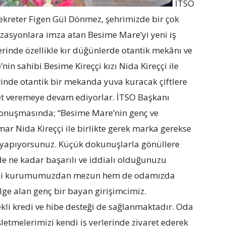
İTSO
ekreter Figen Gül Dönmez, şehrimizde bir çok
izasyonlara imza atan Besime Mare’yi yeni iş
zerinde özellikle kır düğünlerde otantik mekânı ve
nin sahibi Besime Kireççi kızı Nida Kireççi ile
erinde otantik bir mekanda yuva kuracak çiftlere
et veremeye devam ediyorlar. İTSO Başkanı
 konuşmasında; “Besime Mare’nin genç ve
imar Nida Kireççi ile birlikte gerek marka gerekse
r yapıyorsunuz. Küçük dokunuşlarla gönüllere
de ne kadar başarılı ve iddialı olduğunuzu
endi kurumumuzdan mezun hem de odamızda
lge alan genç bir bayan girişimcimiz.
kli kredi ve hibe desteği de sağlanmaktadır. Oda
etmelerimizi kendi iş yerlerinde ziyaret ederek