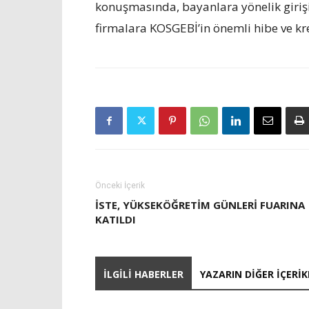
konuşmasında, bayanlara yönelik girişim
firmalara KOSGEBİ’in önemli hibe ve kre
Önceki İçerik
İSTE, YÜKSEKÖĞRETIM GÜNLERI FUARINA
KATILDI
İLGILI HABERLER
YAZARIN DIĞER İÇERIK