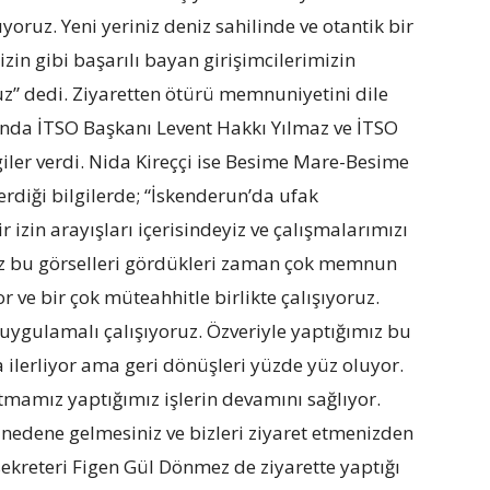
yoruz. Yeni yeriniz deniz sahilinde ve otantik bir
sizin gibi başarılı bayan girişimcilerimizin
uz” dedi. Ziyaretten ötürü memnuniyetini dile
ında İTSO Başkanı Levent Hakkı Yılmaz ve İTSO
giler verdi. Nida Kireççi ise Besime Mare-Besime
rdiği bilgilerde; “İskenderun’da ufak
 izin arayışları içerisindeyiz ve çalışmalarımızı
z bu görselleri gördükleri zaman çok memnun
or ve bir çok müteahhitle birlikte çalışıyoruz.
gulamalı çalışıyoruz. Özveriyle yaptığımız bu
 ilerliyor ama geri dönüşleri yüzde yüz oluyor.
tmamız yaptığımız işlerin devamını sağlıyor.
u nedene gelmesiniz ve bizleri ziyaret etmenizden
ekreteri Figen Gül Dönmez de ziyarette yaptığı