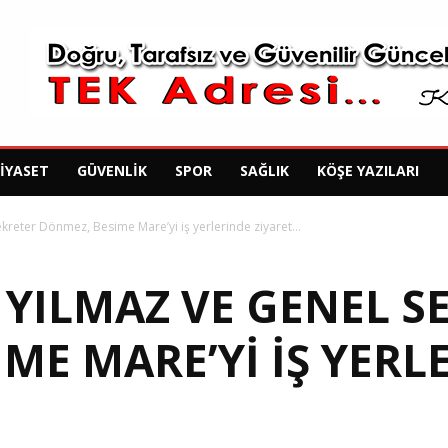
SIYASET
GÜVENLIK
SPOR
SAĞLIK
KÖŞE YAZILARI
kreter Dönmez, Besime Mare’yi iş yerlerinde ziyaret...
 YILMAZ VE GENEL S
ME MARE’YI IŞ YERL