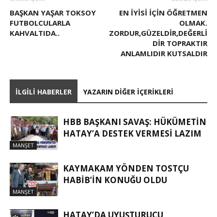
BAŞKAN YAŞAR TOKSOY
EN İYİSİ İÇİN ÖĞRETMEN
FUTBOLCULARLA
OLMAK.
KAHVALTIDA..
ZORDUR,GÜZELDİR,DEĞERLİ
DİR TOPRAKTIR
ANLAMLIDIR KUTSALDIR
İLGILI HABERLER
YAZARIN DIĞER İÇERIKLERI
HBB BAŞKANI SAVAŞ: HÜKÜMETİN
HATAY’A DESTEK VERMESİ LAZIM
MANŞET
KAYMAKAM YÖNDEN TOSTÇU
HABIB’IN KONUĞU OLDU
MANŞET
HATAY’DA UYUŞTURUCU