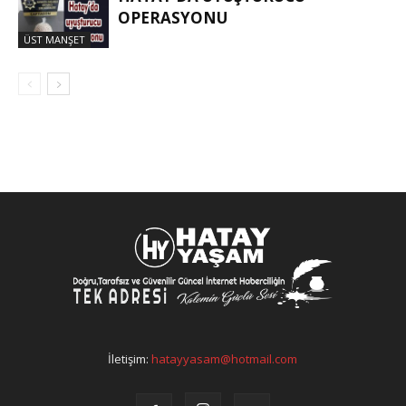
OPERASYONU
ÜST MANŞET
İletişim:
hatayyasam@hotmail.com