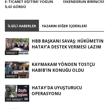
E-TICARET EĞITIMI YOĞUN
İSKENDERUN BIRINCISI
ILGI GÖRDÜ
İLGILI HABERLER
YAZARIN DIĞER İÇERIKLERI
HBB BAŞKANI SAVAŞ: HÜKÜMETİN
HATAY’A DESTEK VERMESİ LAZIM
MANŞET
KAYMAKAM YÖNDEN TOSTÇU
HABIB’IN KONUĞU OLDU
MANŞET
HATAY’DA UYUŞTURUCU
OPERASYONU
ÜST MANŞET