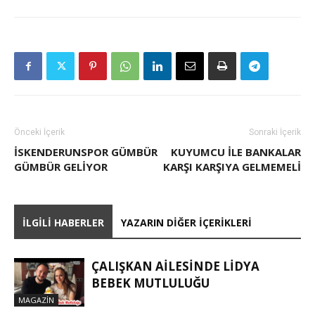
Önceki İçerik
Sonraki İçerik
İSKENDERUNSPOR GÜMBÜR
KUYUMCU ILE BANKALAR
GÜMBÜR GELIYOR
KARŞI KARŞIYA GELMEMELI
İLGILI HABERLER
YAZARIN DIĞER İÇERIKLERI
ÇALIŞKAN AILESINDE LIDYA
BEBEK MUTLULUĞU
MAGAZIN