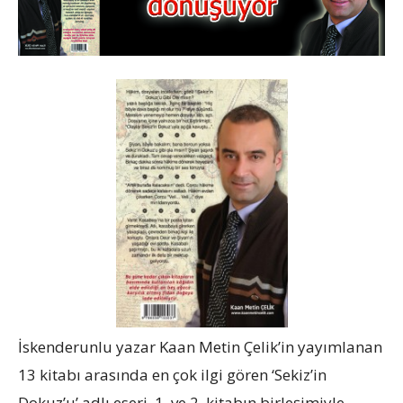
İskenderunlu yazar Kaan Metin Çelik’in yayımlanan
13 kitabı arasında en çok ilgi gören ‘Sekiz’in
Dokuz’u’ adlı eseri, 1. ve 2. kitabın birleşimiyle