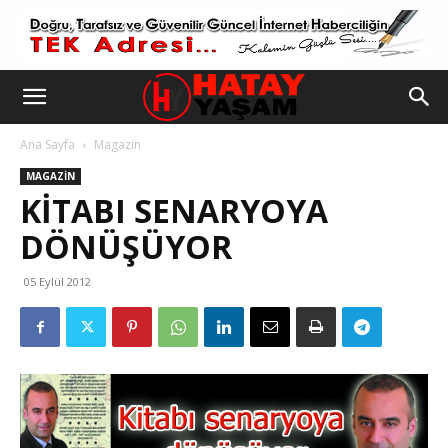
Ana Sayfa
Magazin
MAGAZIN
KITABI SENARYOYA
DÖNÜŞÜYOR
05 Eylül 2012