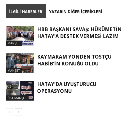
İLGILI HABERLER
YAZARIN DIĞER İÇERIKLERI
HBB BAŞKANI SAVAŞ: HÜKÜMETİN
HATAY’A DESTEK VERMESİ LAZIM
MANŞET
KAYMAKAM YÖNDEN TOSTÇU
HABIB’IN KONUĞU OLDU
MANŞET
HATAY’DA UYUŞTURUCU
OPERASYONU
ÜST MANŞET