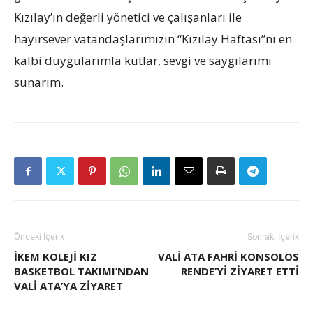
Kızılay’ın değerli yönetici ve çalışanları ile
hayırsever vatandaşlarımızın “Kızılay Haftası”nı en
kalbi duygularımla kutlar, sevgi ve saygılarımı
sunarım.
Önceki İçerik
Sonraki İçerik
İKEM KOLEJI KIZ
VALI ATA FAHRI KONSOLOS
BASKETBOL TAKIMI’NDAN
RENDE’YI ZIYARET ETTI
VALI ATA’YA ZIYARET