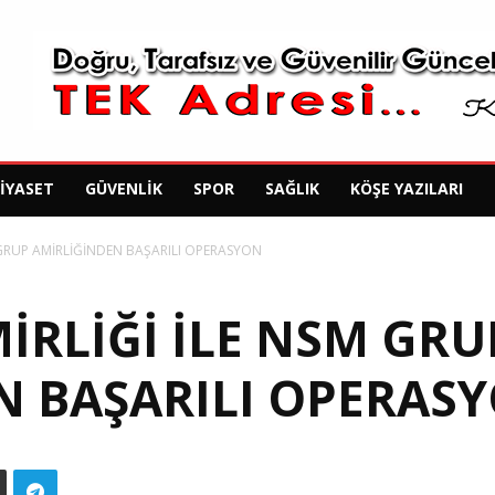
SIYASET
GÜVENLIK
SPOR
SAĞLIK
KÖŞE YAZILARI
 GRUP AMİRLİĞİNDEN BAŞARILI OPERASYON
İRLİĞİ İLE NSM GRU
N BAŞARILI OPERAS