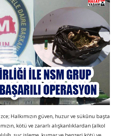
ce; Halkımızın güven, huzur ve sükûnu başta
ızın, kötü ve zararlı alışkanlıklardan (alkol
ığı, suç işleme, kumar ve benzeri kötü ve