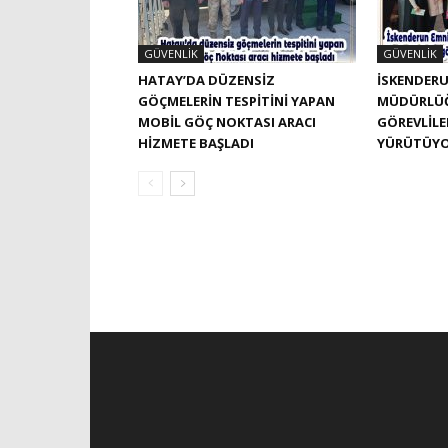
GÜVENLIK
GÜVENLIK
HATAY’DA DÜZENSIZ
İSKENDERU
GÖÇMELERIN TESPITINI YAPAN
MÜDÜRLÜĞ
MOBIL GÖÇ NOKTASI ARACI
GÖREVLILE
HIZMETE BAŞLADI
YÜRÜTÜY