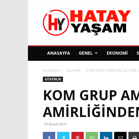
Hatay
Yaşam
Gazetesi
ANASAYFA
GENEL
EKONOMI
Ana Sayfa
Güvenlik
KOM GRUP AMİRLİĞİ İLE NSM
GÜVENLIK
KOM GRUP AM
AMİRLİĞİNDE
13 Kasım 2017