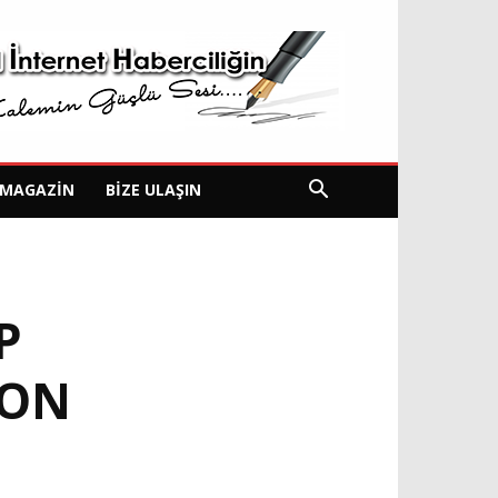
MAGAZIN
BIZE ULAŞIN
P
YON