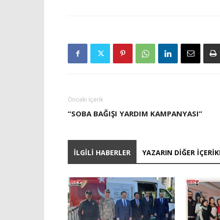
Önceki İçerik
“SOBA BAĞIŞI YARDIM KAMPANYASI”
İLGILI HABERLER
YAZARIN DIĞER İÇERIK