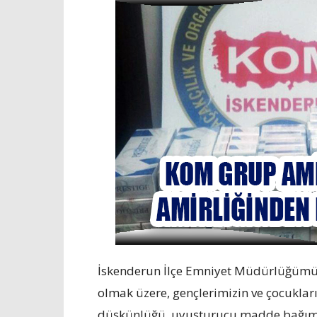
İskenderun İlçe Emniyet Müdürlüğümüz
olmak üzere, gençlerimizin ve çocuklarım
düşkünlüğü, uyuşturucu madde bağımlıl