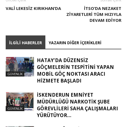
Önceki İçerik
Sonraki İçerik
VALI LEKESIZ KIRIKHAN’DA
İTSO’DA NEZAKET
ZIYARETLERI TÜM HIZIYLA
DEVAM EDIYOR
İLGILI HABERLER
YAZARIN DIĞER İÇERIKLERI
HATAY’DA DÜZENSIZ
GÖÇMELERIN TESPITINI YAPAN
MOBIL GÖÇ NOKTASI ARACI
GÜVENLIK
HIZMETE BAŞLADI
İSKENDERUN EMNIYET
MÜDÜRLÜĞÜ NARKOTIK ŞUBE
GÖREVLILERI SAHA ÇALIŞMALARI
GÜVENLIK
YÜRÜTÜYOR…