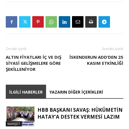
Önceki İçerik
Sonraki İçerik
ALTIN FIYATLARI IÇ VE DIŞ
İSKENDERUN ADD’DEN 25
SIYASI GELIŞMELERE GÖRE
KASIM ETKINLIĞI
ŞEKILLENIYOR
İLGILI HABERLER
YAZARIN DIĞER İÇERIKLERI
HBB BAŞKANI SAVAŞ: HÜKÜMETİN
HATAY’A DESTEK VERMESİ LAZIM
MANŞET