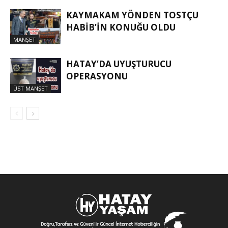
KAYMAKAM YÖNDEN TOSTÇU
HABIB’IN KONUĞU OLDU
MANŞET
HATAY’DA UYUŞTURUCU
OPERASYONU
ÜST MANŞET