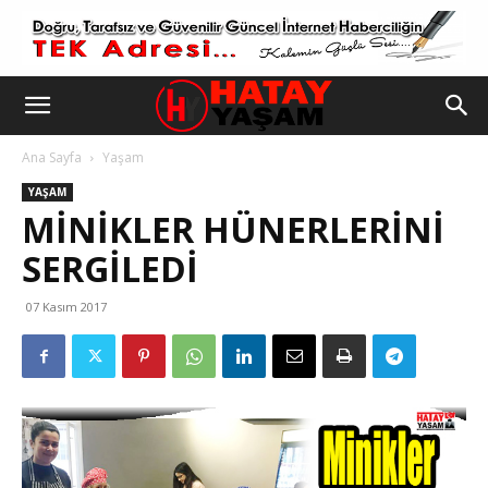
Ana Sayfa
Yaşam
YAŞAM
MINIKLER HÜNERLERINI
SERGILEDI
07 Kasım 2017