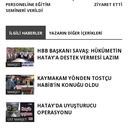
PERSONELİNE EĞİTİM
ZİYARET ETTİ
SEMİNERİ VERİLDİ
İLGILI HABERLER
YAZARIN DIĞER İÇERIKLERI
HBB BAŞKANI SAVAŞ: HÜKÜMETİN
HATAY’A DESTEK VERMESİ LAZIM
MANŞET
KAYMAKAM YÖNDEN TOSTÇU
HABIB’IN KONUĞU OLDU
MANŞET
HATAY’DA UYUŞTURUCU
OPERASYONU
ÜST MANŞET