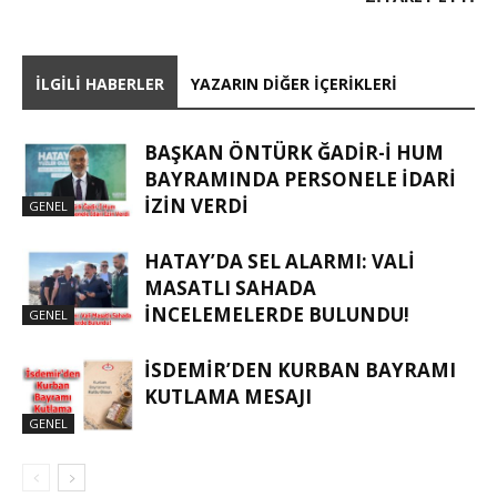
İLGILI HABERLER
YAZARIN DIĞER İÇERIKLERI
BAŞKAN ÖNTÜRK ĞADIR-İ HUM
BAYRAMINDA PERSONELE İDARI
İZIN VERDI
GENEL
HATAY’DA SEL ALARMI: VALI
MASATLI SAHADA
İNCELEMELERDE BULUNDU!
GENEL
İSDEMIR’DEN KURBAN BAYRAMI
KUTLAMA MESAJI
GENEL