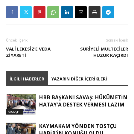
Önceki İçerik
Sonraki İçerik
VALI LEKESIZ’E VEDA
SURIYELI MÜLTECILER
ZIYARETI
HUZUR KAÇIRDI
İLGILI HABERLER
YAZARIN DIĞER İÇERIKLERI
HBB BAŞKANI SAVAŞ: HÜKÜMETİN
HATAY’A DESTEK VERMESİ LAZIM
MANŞET
KAYMAKAM YÖNDEN TOSTÇU
HABIB’IN KONUĞU OLDU