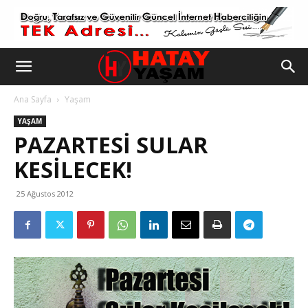
Ana Sayfa
Yaşam
YAŞAM
PAZARTESI SULAR
KESILECEK!
25 Ağustos 2012