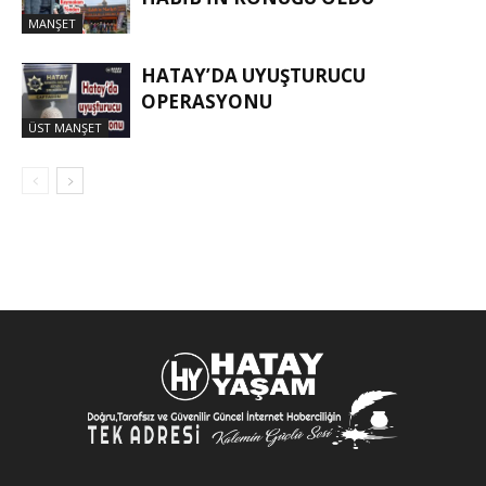
MANŞET
HATAY’DA UYUŞTURUCU
OPERASYONU
ÜST MANŞET