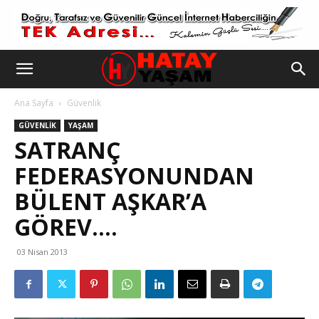
Ana Sayfa
Güvenlik
GÜVENLIK
YAŞAM
SATRANÇ
FEDERASYONUNDAN
BÜLENT AŞKAR’A
GÖREV….
03 Nisan 2013