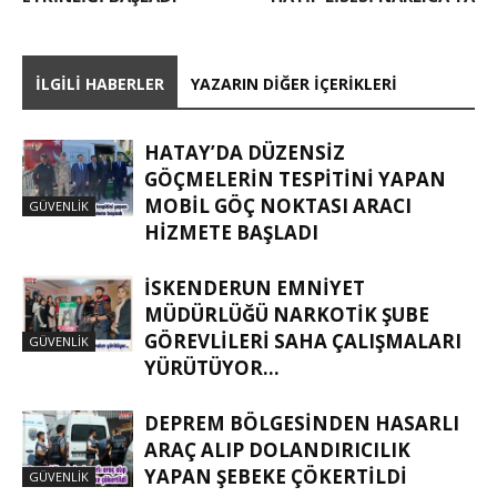
İLGILI HABERLER
YAZARIN DIĞER İÇERIKLERI
HATAY’DA DÜZENSIZ
GÖÇMELERIN TESPITINI YAPAN
MOBIL GÖÇ NOKTASI ARACI
GÜVENLIK
HIZMETE BAŞLADI
İSKENDERUN EMNIYET
MÜDÜRLÜĞÜ NARKOTIK ŞUBE
GÖREVLILERI SAHA ÇALIŞMALARI
GÜVENLIK
YÜRÜTÜYOR…
DEPREM BÖLGESINDEN HASARLI
ARAÇ ALIP DOLANDIRICILIK
YAPAN ŞEBEKE ÇÖKERTILDI
GÜVENLIK