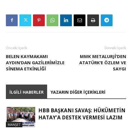
Önceki İçerik
Sonraki İçerik
BELEN KAYMAKAMI
MMK METALURJI’DEN
AYDIN’DAN GAZİLERİMİZLE
ATATÜRK’E ÖZLEM VE
SİNEMA ETKİNLİĞİ
SAYGI
İLGILI HABERLER
YAZARIN DIĞER İÇERIKLERI
HBB BAŞKANI SAVAŞ: HÜKÜMETİN
HATAY’A DESTEK VERMESİ LAZIM
MANŞET