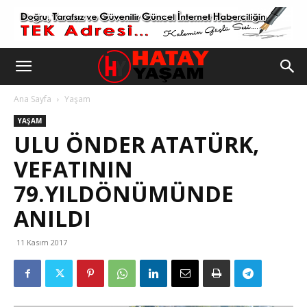
Ana Sayfa
Yaşam
YAŞAM
ULU ÖNDER ATATÜRK,
VEFATININ
79.YILDÖNÜMÜNDE
ANILDI
11 Kasım 2017