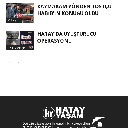
KAYMAKAM YÖNDEN TOSTÇU
HABIB’IN KONUĞU OLDU
MANŞET
HATAY’DA UYUŞTURUCU
OPERASYONU
ÜST MANŞET