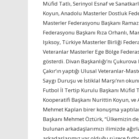
Müfid Tatlı, Serinyol Esnaf ve Sanatkarl
Koyun, Anadolu Masterler Dostluk Fed
Masterler Federasyonu Başkanı Ramaz
Federasyonu Başkanı Rıza Orhanlı, Ma
Işıksoy, Türkiye Masterler Birliği Fed
Veteranlar Masterler Ege Bölge Federa
gösterdi. Divan Başkanlığı’nı Çukurov
Çakır’ın yaptığı Ulusal Veteranlar-Ma
Saygı Duruşu ve İstiklal Marşı’nın ok
Futbol İl Tertip Kurulu Başkanı Müfid Ta
Kooperatifi Başkanı Nurittin Koyun, v
Mehmet Kaplan birer konuşma yaptılar.
Başkanı Mehmet Öztürk, “Ülkemizin deği
bulunan arkadaşlarımızı ilimizde ağır
arkadaşlarımız var olduğu sürece futb