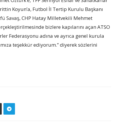
et Öztürk’e, TFF Serinyol Esnaf ve Sanatkârlar
rittin Koyun’a, Futbol İl Tertip Kurulu Başkanı
ütfü Savaş, CHP Hatay Milletvekili Mehmet
ekleştirilmesinde bizlere kapılarını açan ATSO
rler Federasyonu adına ve ayrıca genel kurula
mıza teşekkür ediyorum.” diyerek sözlerini