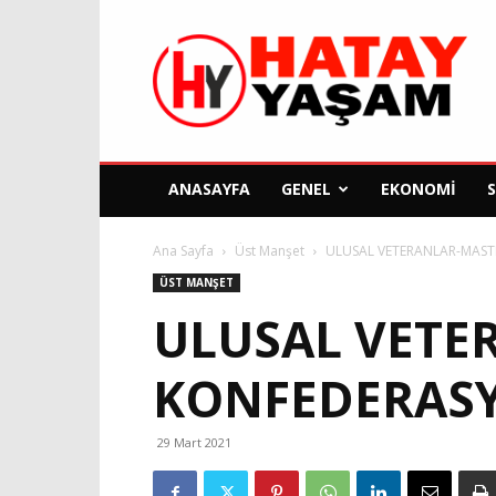
Hatay
Yaşam
Gazetesi
ANASAYFA
GENEL
EKONOMI
Ana Sayfa
Üst Manşet
ULUSAL VETERANLAR-MAST
ÜST MANŞET
ULUSAL VETE
KONFEDERASY
29 Mart 2021