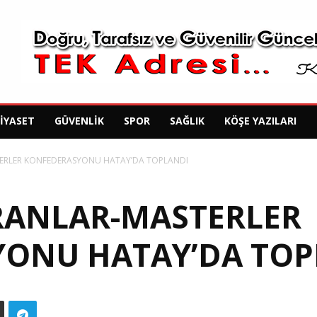
SIYASET
GÜVENLIK
SPOR
SAĞLIK
KÖŞE YAZILARI
ERLER KONFEDERASYONU HATAY’DA TOPLANDI
RANLAR-MASTERLER
ONU HATAY’DA TOP