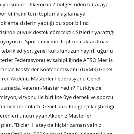
apıyorsunuz. Ülkemizin 7 bölgesinden bir araya
por bilincini tüm topluma aşılamaya
yok ama sizlerin yaptığı bu spor bilinci
isinde büyük destek görecektir. Sizlerin yarattığı
uyuyoruz. Spor bilincinin topluma aktarılması
tebrik ediyor, genel kurulunuzun hayırlı uğurlu
sterler Federasyonu ev sahipliğinde ATSO Meclis
teranlar-Masterler Konfederasyonu (UVMK) Genel
tiren Akdeniz Masterler Federasyonu Genel
nuşmada, Veteran-Master nedir? Türkiye’de
syon, vizyonu ile birlikte üye dernek ve sporcu
ılımcılara anlattı. Genel kurulda gerçekleştirdiği
erenleri unutmayan Akdeniz Masterler
an, “Bizleri Hatay’da hiçbir zaman yalnız