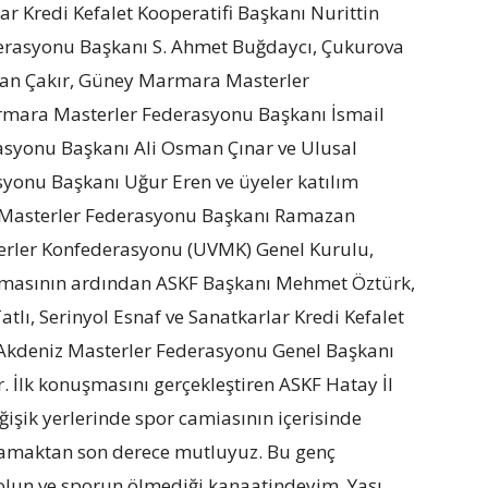
ar Kredi Kefalet Kooperatifi Başkanı Nurittin
erasyonu Başkanı S. Ahmet Buğdaycı, Çukurova
an Çakır, Güney Marmara Masterler
rmara Masterler Federasyonu Başkanı İsmail
erasyonu Başkanı Ali Osman Çınar ve Ulusal
syonu Başkanı Uğur Eren ve üyeler katılım
a Masterler Federasyonu Başkanı Ramazan
sterler Konfederasyonu (UVMK) Genel Kurulu,
unmasının ardından ASKF Başkanı Mehmet Öztürk,
tlı, Serinyol Esnaf ve Sanatkarlar Kredi Kefalet
e Akdeniz Masterler Federasyonu Genel Başkanı
 İlk konuşmasını gerçekleştiren ASKF Hatay İl
şik yerlerinde spor camiasının içerisinde
lamaktan son derece mutluyuz. Bu genç
olun ve sporun ölmediği kanaatindeyim. Yaşı