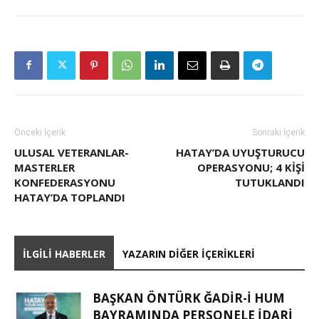
Önceki İçerik
Sonraki İçerik
ULUSAL VETERANLAR-
HATAY’DA UYUŞTURUCU
MASTERLER
OPERASYONU; 4 KIŞI
KONFEDERASYONU
TUTUKLANDI
HATAY’DA TOPLANDI
İLGILI HABERLER
YAZARIN DIĞER İÇERIKLERI
BAŞKAN ÖNTÜRK ĞADIR-İ HUM
BAYRAMINDA PERSONELE İDARI