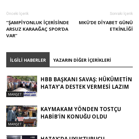
Önceki İçerik
Sonraki İçerik
“ŞAMPİYONLUK İÇERİSİNDE
MKÜ’DE DIYABET GÜNÜ
ARSUZ KARAAĞAÇ SPOR’DA
ETKINLIĞI
VAR”
İLGILI HABERLER
YAZARIN DIĞER İÇERIKLERI
HBB BAŞKANI SAVAŞ: HÜKÜMETİN
HATAY’A DESTEK VERMESİ LAZIM
MANŞET
KAYMAKAM YÖNDEN TOSTÇU
HABIB’IN KONUĞU OLDU
MANŞET
HATAY’DA UYUŞTURUCU