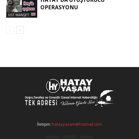
OPERASYONU
ÜST MANŞET
İletişim:
hatayyasam@hotmail.com