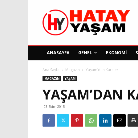
Hatay
Yaşam
Gazetesi
ANASAYFA
GENEL
EKONOMI
Ana Sayfa
Magazin
Yaşam’dan Kareler
MAGAZIN
YAŞAM
YAŞAM’DAN K
03 Ekim 2015