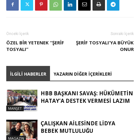
Önceki İçerik
Sonraki İçerik
ÖZEL BIR YETENEK “ŞERIF
ŞERIF TOSYALI’YA BÜYÜK
TOSYALI”
ONUR
İLGILI HABERLER
YAZARIN DIĞER İÇERIKLERI
HBB BAŞKANI SAVAŞ: HÜKÜMETİN
HATAY’A DESTEK VERMESİ LAZIM
MANŞET
ÇALIŞKAN AILESINDE LIDYA
BEBEK MUTLULUĞU
MAGAZIN