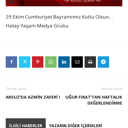
29 Ekim Cumhuriyet Bayramımız Kutlu Olsun…
Hatay Yaşam Medya Grubu
Önceki İçerik
Sonraki İçerik
ARSUZ’DA AZMIN ZAFERI !
UĞUR FIRAT’TAN HAFTALIK
DEĞERLENDIRME
İLGILI HABERLER
YAZARIN DIĞER İÇERIKLERI