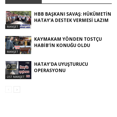
HBB BAŞKANI SAVAŞ: HÜKÜMETİN
HATAY’A DESTEK VERMESİ LAZIM
MANŞET
KAYMAKAM YÖNDEN TOSTÇU
HABIB’IN KONUĞU OLDU
MANŞET
HATAY’DA UYUŞTURUCU
OPERASYONU
ÜST MANŞET