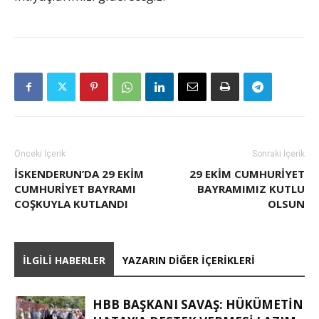
Önceki İçerik
Sonraki İçerik
İSKENDERUN’DA 29 EKIM
29 EKIM CUMHURIYET
CUMHURIYET BAYRAMI
BAYRAMIMIZ KUTLU
COŞKUYLA KUTLANDI
OLSUN
İLGILI HABERLER
YAZARIN DIĞER İÇERIKLERI
HBB BAŞKANI SAVAŞ: HÜKÜMETİN