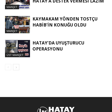
HATAY’A DESTEK VERMESİ LAZIM
MANŞET
KAYMAKAM YÖNDEN TOSTÇU
HABIB’IN KONUĞU OLDU
MANŞET
HATAY’DA UYUŞTURUCU
OPERASYONU
ÜST MANŞET