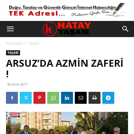
Ana Sayfa
Yaşam
YAŞAM
ARSUZ’DA AZMIN ZAFERI
!
28 Ekim 2017