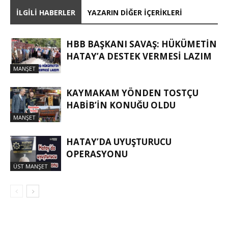
İLGILI HABERLER
YAZARIN DIĞER İÇERIKLERI
HBB BAŞKANI SAVAŞ: HÜKÜMETİN
HATAY’A DESTEK VERMESİ LAZIM
MANŞET
KAYMAKAM YÖNDEN TOSTÇU
HABIB’IN KONUĞU OLDU
MANŞET
HATAY’DA UYUŞTURUCU
OPERASYONU
ÜST MANŞET