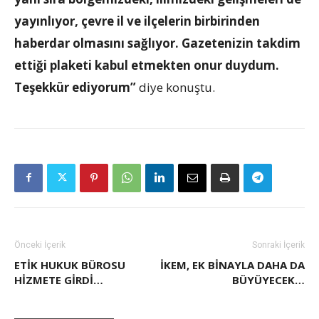
yayınlıyor, çevre il ve ilçelerin birbirinden
haberdar olmasını sağlıyor. Gazetenizin takdim
ettiği plaketi kabul etmekten onur duydum.
Teşekkür ediyorum”
diye konuştu.
Önceki İçerik
Sonraki İçerik
ETIK HUKUK BÜROSU
İKEM, EK BINAYLA DAHA DA
HIZMETE GIRDI…
BÜYÜYECEK…