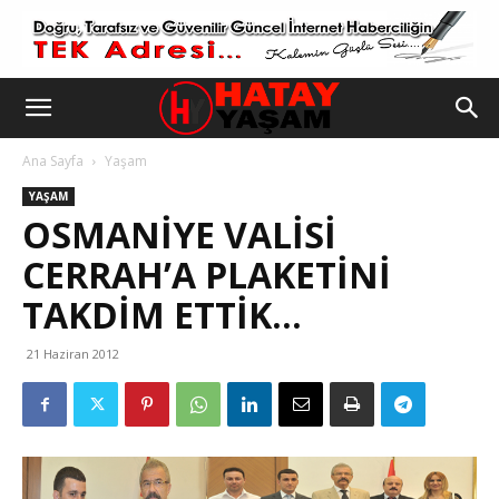
Ana Sayfa
Yaşam
YAŞAM
OSMANIYE VALISI
CERRAH’A PLAKETINI
TAKDIM ETTIK…
21 Haziran 2012