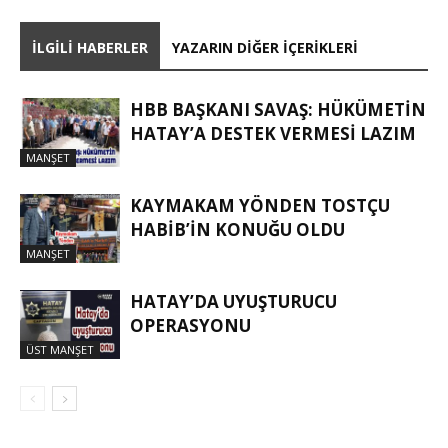
İLGILI HABERLER
YAZARIN DIĞER İÇERIKLERI
HBB BAŞKANI SAVAŞ: HÜKÜMETİN
HATAY’A DESTEK VERMESİ LAZIM
MANŞET
KAYMAKAM YÖNDEN TOSTÇU
HABIB’IN KONUĞU OLDU
MANŞET
HATAY’DA UYUŞTURUCU
OPERASYONU
ÜST MANŞET