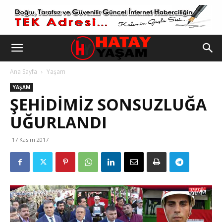
Ana Sayfa
Yaşam
YAŞAM
ŞEHIDIMIZ SONSUZLUĞA
UĞURLANDI
17 Kasım 2017