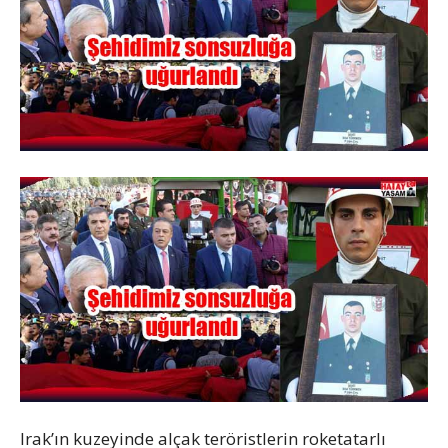
Irak’ın kuzeyinde alçak teröristlerin roketatarlı