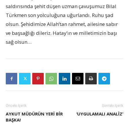
saldırısında şehit düşen uzman çavuşumuz Bilal
Türkmen son yolculuğuna uğurlandı. Ruhu şad
olsun. Şehidimize Allah’tan rahmet, ailesine sabır
ve başsağlığı dileriz. Hatay’ın ve milletimizin başı
sağ olsun…
Önceki İçerik
Sonraki İçerik
AYKUT MÜDÜRÜN YERI BIR
‘UYGULAMALI ANALIZ’
BAŞKA!