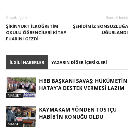
Önceki İçerik
Sonraki İçerik
ŞIRINYURT İLKÖĞRETIM
ŞEHIDIMIZ SONSUZLUĞA
OKULU ÖĞRENCILERI KITAP
UĞURLANDI
FUARINI GEZDI
İLGILI HABERLER
YAZARIN DIĞER İÇERIKLERI
HBB BAŞKANI SAVAŞ: HÜKÜMETİN
HATAY’A DESTEK VERMESİ LAZIM
MANŞET
KAYMAKAM YÖNDEN TOSTÇU
HABIB’IN KONUĞU OLDU
MANŞET