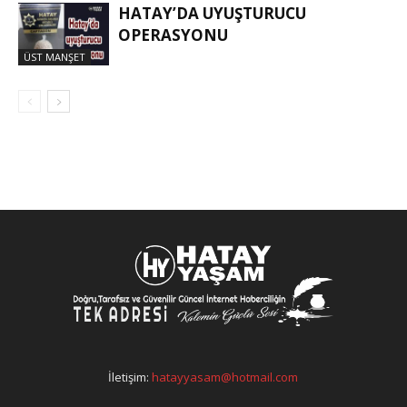
HATAY’DA UYUŞTURUCU
OPERASYONU
ÜST MANŞET
İletişim:
hatayyasam@hotmail.com