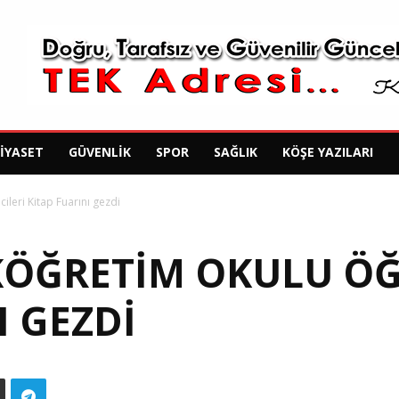
SIYASET
GÜVENLIK
SPOR
SAĞLIK
KÖŞE YAZILARI
ileri Kitap Fuarını gezdi
LKÖĞRETIM OKULU ÖĞ
I GEZDI