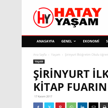
Hatay
Yaşam
Gazetesi
ANASAYFA
GENEL
EKONOMI
Ana Sayfa
Yaşam
Şirinyurt İlköğretim Okulu öğrenc
YAŞAM
ŞIRINYURT İ
KITAP FUARIN
17 Kasım 2017