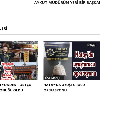
AYKUT MÜDÜRÜN YERI BIR BAŞKA!
LERI
ÜST MANŞET
 YÖNDEN TOSTÇU
HATAY’DA UYUŞTURUCU
 KONUĞU OLDU
OPERASYONU