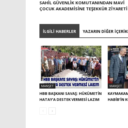
SAHİL GÜVENLİK KOMUTANINDAN MAVİ
ÇOCUK AKADEMİSİNE TEŞEKKÜR ZİYARETİ
İLGILI HABERLER
YAZARIN DIĞER İÇERIK
MANŞET
MANŞET
HBB BAŞKANI SAVAŞ: HÜKÜMETİN
KAYMAKAM
HATAY’A DESTEK VERMESİ LAZIM
HABIB’IN